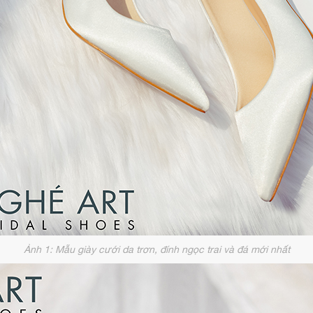
Ảnh 1: Mẫu giày cưới da trơn, đính ngọc trai và đá mới nhất