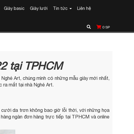
Giày basic
Giày lưới
Tin tức
Liên hệ
0
SP
22 tại TPHCM
i Nghé Art, chúng mình có những mẫu giày mới nhất,
 ra mắt tại nhà Nghé Art.
 cưới da trơn không bao giờ lỗi thời, với những họa
i hàng ngàn đơn hàng trực tiếp tại TPHCM và online