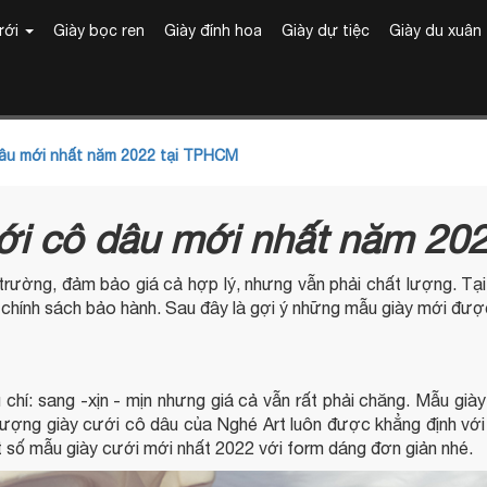
ưới
Giày bọc ren
Giày đính hoa
Giày dự tiệc
Giày du xuân
âu mới nhất năm 2022 tại TPHCM
ới cô dâu mới nhất năm 20
 trường, đảm bảo giá cả hợp lý, nhưng vẫn phải chất lượng. Tạ
hính sách bảo hành. Sau đây là gợi ý những mẫu giày mới được
chí: sang -xịn - mịn nhưng giá cả vẫn rất phải chăng. Mẫu giày
 lượng giày cưới cô dâu của Nghé Art luôn được khẳng định vớ
 số mẫu giày cưới mới nhất 2022 với form dáng đơn giản nhé.