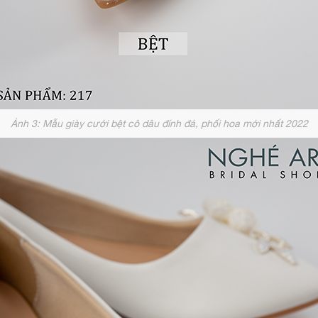
Ảnh 3: Mẫu giày cưới bệt cô dâu đính đá, phối hoa mới nhất 2022