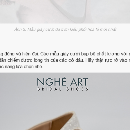
Ảnh 2: Mẫu giày cưới da trơn kiểu phối hoa lá mới nhất
g động và hiện đại. Các mẫu giày cưới búp bê chất lượng với g
dần chiếm được lòng tin của các cô dâu. Hãy thật rực rỡ vào 
ác nàng lựa chọn nhé.