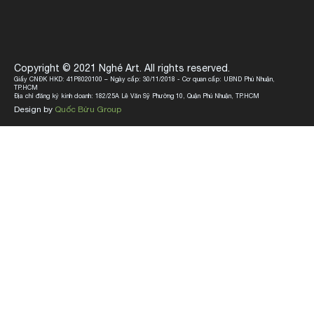
Copyright © 2021 Nghé Art. All rights reserved.
Giấy CNĐK HKD: 41P8020100 – Ngày cấp: 30/11/2018 - Cơ quan cấp: UBND Phú Nhuận,
TP.HCM
Địa chỉ đăng ký kinh doanh: 182/25A Lê Văn Sỹ Phường 10, Quận Phú Nhuận, TP.HCM
Design by
Quốc Bửu Group