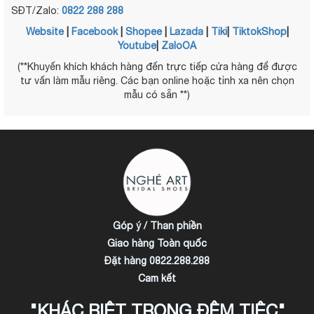
SĐT/Zalo:
0822 288 288
Website
|
Facebook
|
Shopee
|
Lazada
|
Tiki
|
TiktokShop
|
Youtube
|
ZaloOA
(**Khuyến khích khách hàng đến trực tiếp cửa hàng để được
tư vấn làm mẫu riêng. Các bạn online hoặc tỉnh xa nên chọn
mẫu có sẵn **)
Góp ý / Than phiền
Giao hàng Toàn quốc
Đặt hàng 0822.288.288
Cam kết
"KHÁC BIỆT TRONG ĐÊM TIỆC"