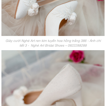
Giày cưới Nghé Art ren kim tuyến hoa hồng trắng 386 - Ảnh chi
tiết 3 - Nghé Art Bridal Shoes – 0822288288