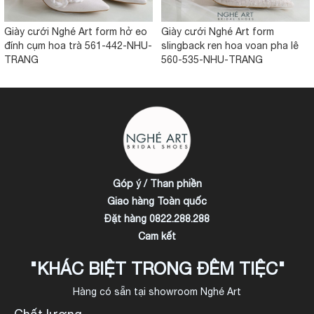
Giày cưới Nghé Art form hở eo
Giày cưới Nghé Art form
đính cụm hoa trà 561-442-NHU-
slingback ren hoa voan pha lê
TRANG
560-535-NHU-TRANG
Góp ý / Than phiền
Giao hàng Toàn quốc
Đặt hàng 0822.288.288
Cam kết
"KHÁC BIỆT TRONG ĐÊM TIỆC"
Hàng có sẵn tại showroom Nghé Art