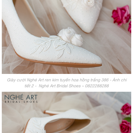
Giày cưới Nghé Art ren kim tuyến hoa hồng trắng 386 - Ảnh chi
tiết 2 - Nghé Art Bridal Shoes – 0822288288