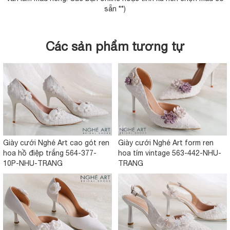
sẵn **)
Các sản phẩm tương tự
Giày cưới Nghé Art cao gót ren
Giày cưới Nghé Art form ren
hoa hồ điệp trắng 564-377-
hoa tím vintage 563-442-NHU-
10P-NHU-TRANG
TRANG