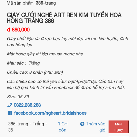
Mã sản phẩm:
386-trang
GIÀY CƯỚI NGHÉ ART REN KIM TUYẾN HOA
HỒNG TRẮNG 386
đ 880,000
Giày chất liệu da được bọc tay một lớp vải ren kim tuyến, đính
hoa hồng lụa
Mặt trong giày lót lớp mouse mỏng nhẹ
Màu sắc : Trắng
Chiều cao: 8 phân (như ảnh)
Các chiều cao có thể yêu cầu: bệt/4p/6p/10p. Các bạn hãy
liên hệ qua kênh tư vấn Facebook để được hỗ trợ sớm nhất.
Size: 35-39
0822.288.288
facebook.com/ngheart.bridalshoes
386-trang - Trắng -
1
CH
Thêm vào
Mua
35
còn
giỏ
ngay