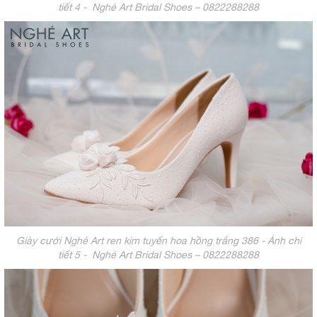
tiết 4 - Nghé Art Bridal Shoes – 0822288288
Giày cưới Nghé Art ren kim tuyến hoa hồng trắng 386 - Ảnh chi
tiết 5 - Nghé Art Bridal Shoes – 0822288288