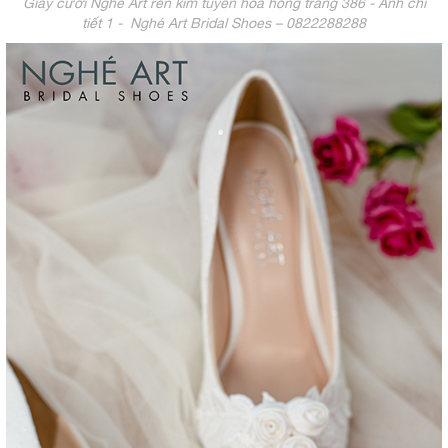
Giày cưới Nghé Art ren kim tuyến hoa hồng trắng 386 - Ảnh chi
tiết 1 - Nghé Art Bridal Shoes – 0822288288