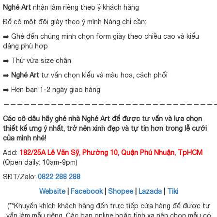
Nghé Art
nhận làm riêng theo ý khách hàng
Để có một đôi giày theo ý mình Nàng chỉ cần:
➡️ Ghé đến chúng mình chọn form giày theo chiều cao và kiểu
dáng phù hợp
➡️ Thử vừa size chân
➡️
Nghé Art
tư vấn chọn kiểu và màu hoa, cách phối
➡️ Hẹn bạn 1-2 ngày giao hàng
———————————————————————————————
Các cô dâu hãy ghé nhà
Nghé Art
để được tư vấn và lựa chọn
thiết kế ưng ý nhất, trở nên xinh đẹp và tự tin hơn trong lễ cưới
của mình nhé!
Add:
182/25A Lê Văn Sỹ, Phường 10, Quận Phú Nhuận, TpHCM
(Open daily: 10am-9pm)
SĐT/Zalo:
0822 288 288
Website
|
Facebook
|
Shopee
|
Lazada
|
Tiki
(**Khuyến khích khách hàng đến trực tiếp cửa hàng để được tư
vấn làm mẫu riêng. Các bạn online hoặc tỉnh xa nên chọn mẫu có