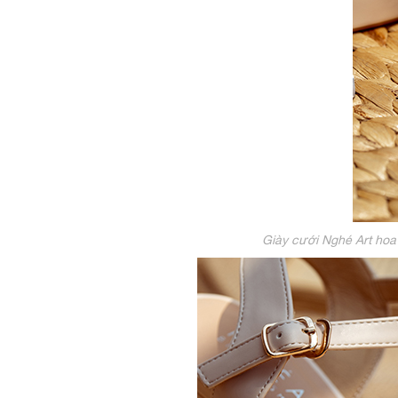
Giày cưới Nghé Art hoa 