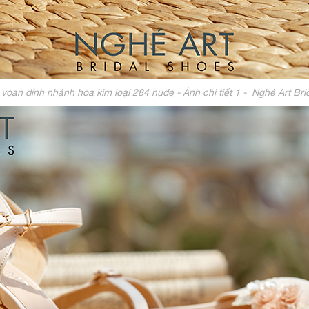
voan đính nhánh hoa kim loại 284 nude - Ảnh chi tiết 1 - Nghé Art B