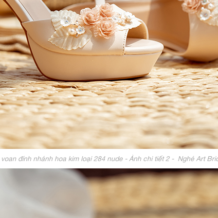
voan đính nhánh hoa kim loại 284 nude - Ảnh chi tiết 2 - Nghé Art B