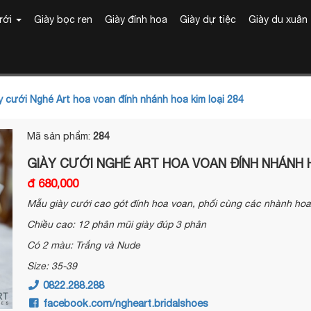
ưới
Giày bọc ren
Giày đính hoa
Giày dự tiệc
Giày du xuân
 cưới Nghé Art hoa voan đính nhánh hoa kim loại 284
Mã sản phẩm:
284
GIÀY CƯỚI NGHÉ ART HOA VOAN ĐÍNH NHÁNH H
đ 680,000
Mẫu giày cưới cao gót đính hoa voan, phối cùng các nhành hoa 
Chiều cao: 12 phân mũi giày đúp 3 phân
Có 2 màu: Trắng và Nude
Size: 35-39
0822.288.288
facebook.com/ngheart.bridalshoes