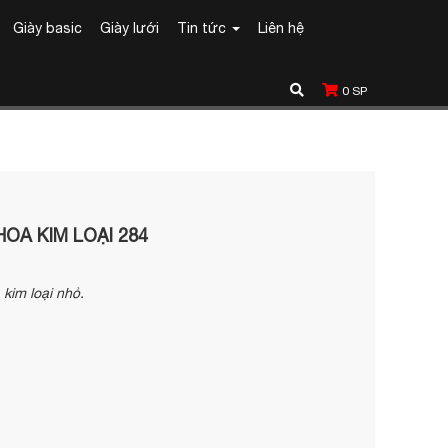
Giày basic
Giày lưới
Tin tức
Liên hệ
0
SP
OA KIM LOẠI 284
kim loại nhỏ.