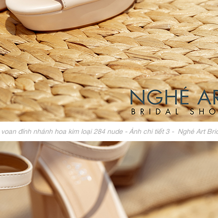
voan đính nhánh hoa kim loại 284 nude - Ảnh chi tiết 3 - Nghé Art B