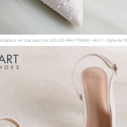
slingback ren hoa ngọc trai 553-535-NHU-TRANG - Ảnh 1 - Nghé Art 