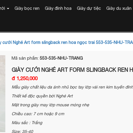
ưới
Giày bọc ren
Giày đính hoa
Giày dự tiệc
Giày du xuân
 cưới Nghé Art form slingback ren hoa ngọc trai 553-535-NHU-TR
Mã sản phẩm:
553-535-NHU-TRANG
GIÀY CƯỚI NGHÉ ART FORM SLINGBACK REN H
đ 1,250,000
Mẫu giày chất liệu da ánh nhũ bọc tay lớp vải ren kim tuyến đín
Thiết kế độc quyền bởi Nghé Art
Mặt trong giày may lớp mouse mỏng nhẹ
Chiều cao: 7 cm hoặc 9 cm
Màu sắc : Trắng
Size: 35-40