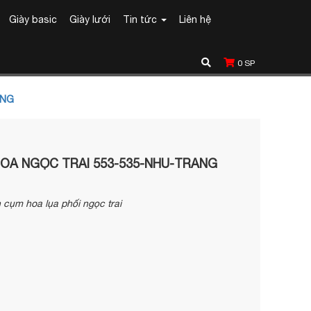
Giày basic
Giày lưới
Tin tức
Liên hệ
0
SP
ANG
OA NGỌC TRAI 553-535-NHU-TRANG
h cụm hoa lụa phối ngọc trai