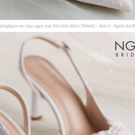
slingback ren hoa ngọc trai 553-535-NHU-TRANG - Ảnh 2 - Nghé Art 