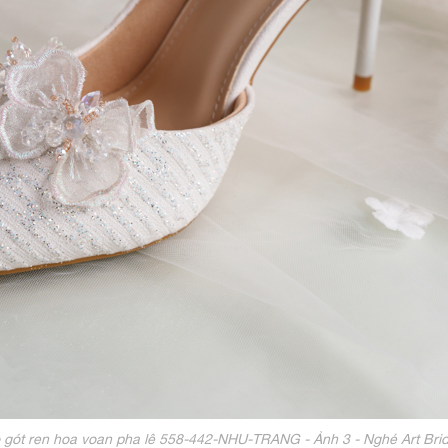
o gót ren hoa voan pha lê 558-442-NHU-TRANG - Ảnh 3 - Nghé Art Bri