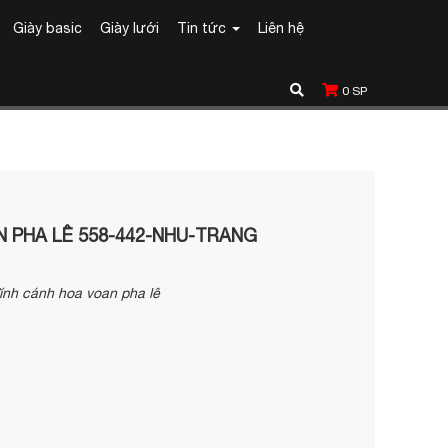
Giày basic
Giày lưới
Tin tức
Liên hệ
0
SP
 PHA LÊ 558-442-NHU-TRANG
đính cánh hoa voan pha lê