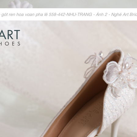
o gót ren hoa voan pha lê 558-442-NHU-TRANG - Ảnh 2 - Nghé Art Bri