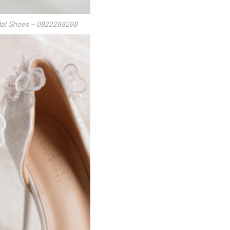
dal Shoes – 0822288288