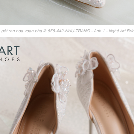
o gót ren hoa voan pha lê 558-442-NHU-TRANG - Ảnh 1 - Nghé Art Bri