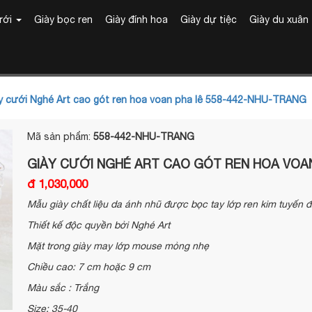
ưới
Giày bọc ren
Giày đính hoa
Giày dự tiệc
Giày du xuân
y cưới Nghé Art cao gót ren hoa voan pha lê 558-442-NHU-TRANG
Mã sản phẩm:
558-442-NHU-TRANG
GIÀY CƯỚI NGHÉ ART CAO GÓT REN HOA VOAN
đ 1,030,000
Mẫu giày chất liệu da ánh nhũ được bọc tay lớp ren kim tuyến 
Thiết kế độc quyền bởi Nghé Art
Mặt trong giày may lớp mouse mỏng nhẹ
Chiều cao: 7 cm hoặc 9 cm
Màu sắc : Trắng
Size: 35-40