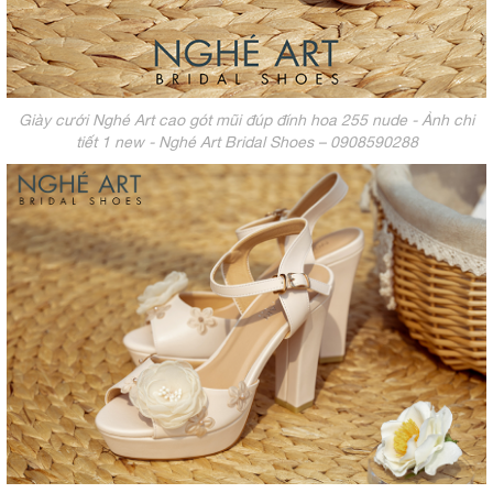
Giày cưới Nghé Art cao gót mũi đúp đính hoa 255 nude - Ảnh chi
tiết 1 new - Nghé Art Bridal Shoes – 0908590288