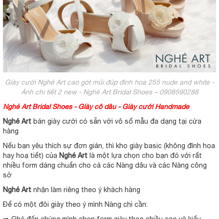
Giày cưới Nghé Art cao gót mũi đúp đính hoa 255 nude and white -
Ảnh chi tiết 2 new - Nghé Art Bridal Shoes – 0908590288
Nghé Art Bridal Shoes - Giày cô dâu - Giày cưới Handmade
Nghé Art
bán giày cưới có sẵn với vô số mẫu đa dạng tại cửa
hàng
Nếu bạn yêu thích sự đơn giản, thì kho giày basic (không đính hoa
hay hoạ tiết) của
Nghé Art
là một lựa chọn cho bạn đó với rất
nhiều form dáng chuẩn cho cả các Nàng dâu và các Nàng công
sở
Nghé Art
nhận làm riêng theo ý khách hàng
Để có một đôi giày theo ý mình Nàng chỉ cần:
➡️ Ghé đến chúng mình chọn form giày theo chiều cao và kiểu