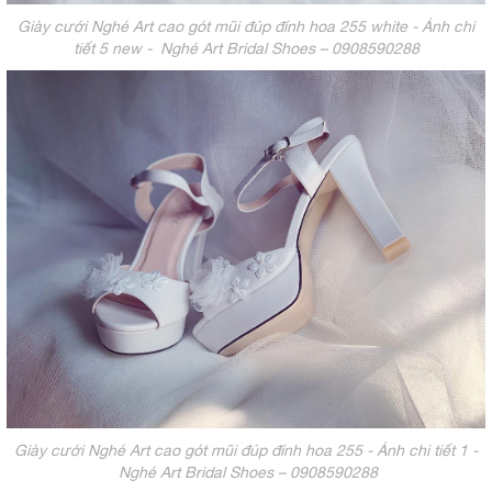
Giày cưới Nghé Art cao gót mũi đúp đính hoa 255 white - Ảnh chi
tiết 5 new - Nghé Art Bridal Shoes – 0908590288
Giày cưới Nghé Art cao gót mũi đúp đính hoa 255 - Ảnh chi tiết 1 -
Nghé Art Bridal Shoes – 0908590288