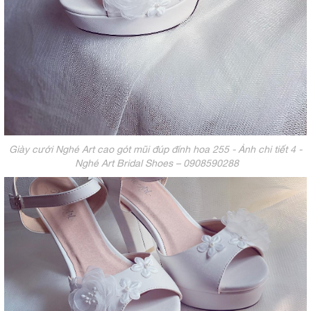
Giày cưới Nghé Art cao gót mũi đúp đính hoa 255 - Ảnh chi tiết 4 -
Nghé Art Bridal Shoes – 0908590288