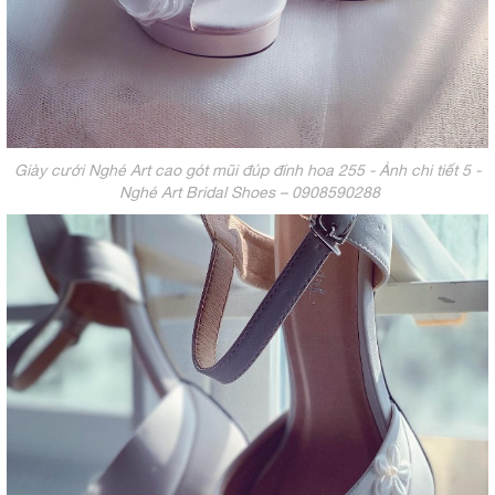
Giày cưới Nghé Art cao gót mũi đúp đính hoa 255 - Ảnh chi tiết 5 -
Nghé Art Bridal Shoes – 0908590288