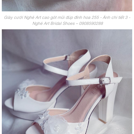
Giày cưới Nghé Art cao gót mũi đúp đính hoa 255 - Ảnh chi tiết 3 -
Nghé Art Bridal Shoes – 0908590288