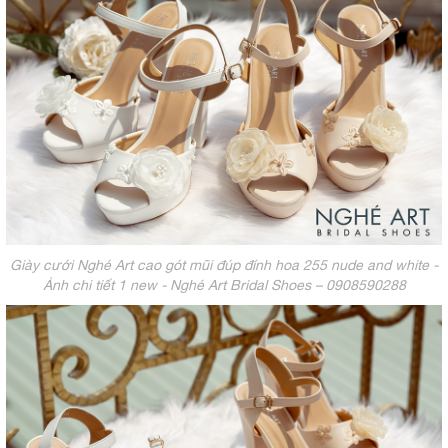
Giày cưới Nghé Art cao gót mũi đúp đính hoa 255 nude and white -
Ảnh chi tiết 1 new - Nghé Art Bridal Shoes – 0908590288