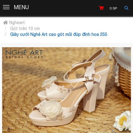
MENU
MENU
0
SP
Ngheart
Gót trên 10 cm
Giày cưới Nghé Art cao gót mũi đúp đính hoa 255