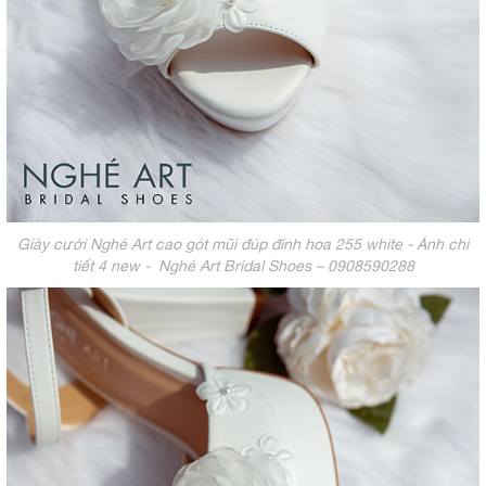
Giày cưới Nghé Art cao gót mũi đúp đính hoa 255 white - Ảnh chi
tiết 4 new - Nghé Art Bridal Shoes – 0908590288