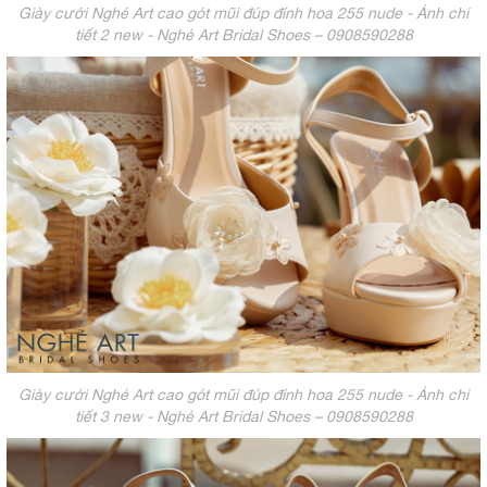
Giày cưới Nghé Art cao gót mũi đúp đính hoa 255 nude - Ảnh chi
tiết 2 new - Nghé Art Bridal Shoes – 0908590288
Giày cưới Nghé Art cao gót mũi đúp đính hoa 255 nude - Ảnh chi
tiết 3 new - Nghé Art Bridal Shoes – 0908590288