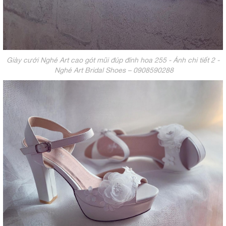
Giày cưới Nghé Art cao gót mũi đúp đính hoa 255 - Ảnh chi tiết 2 -
Nghé Art Bridal Shoes – 0908590288