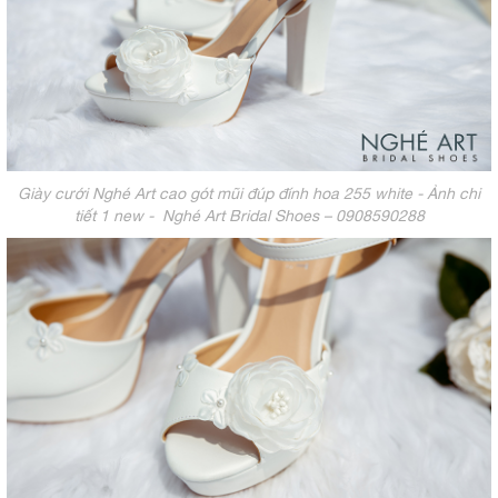
Giày cưới Nghé Art cao gót mũi đúp đính hoa 255 white - Ảnh chi
tiết 1 new - Nghé Art Bridal Shoes – 0908590288