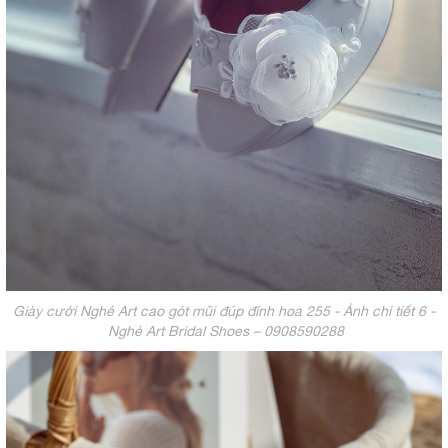
Giày cưới Nghé Art cao gót mũi đúp đính hoa 255 - Ảnh chi tiết 6 -
Nghé Art Bridal Shoes – 0908590288