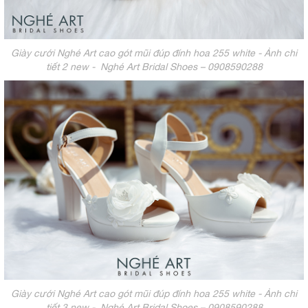
Giày cưới Nghé Art cao gót mũi đúp đính hoa 255 white - Ảnh chi
tiết 2 new - Nghé Art Bridal Shoes – 0908590288
Giày cưới Nghé Art cao gót mũi đúp đính hoa 255 white - Ảnh chi
tiết 3 new - Nghé Art Bridal Shoes – 0908590288