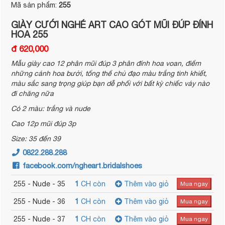
Mã sản phẩm:
255
GIÀY CƯỚI NGHÉ ART CAO GÓT MŨI ĐÚP ĐÍNH
HOA 255
đ 620,000
Mẫu giày cao 12 phân mũi đúp 3 phân đính hoa voan, điểm
những cánh hoa bưởi, tổng thể chủ đạo màu trắng tinh khiết,
màu sắc sang trọng giúp bạn dễ phối với bất kỳ chiếc váy nào
đi chăng nữa
Có 2 màu: trắng và nude
Cao 12p mũi đúp 3p
Size: 35 đến 39
0822.288.288
facebook.com/ngheart.bridalshoes
255 - Nude - 35
1
CH còn
Thêm vào giỏ
Mua ngay
255 - Nude - 36
1
CH còn
Thêm vào giỏ
Mua ngay
255 - Nude - 37
1
CH còn
Thêm vào giỏ
Mua ngay