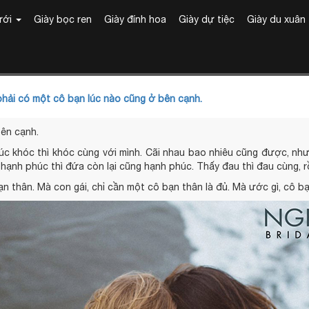
ưới
Giày bọc ren
Giày đính hoa
Giày dự tiệc
Giày du xuân
phải có một cô bạn lúc nào cũng ở bên cạnh.
bên cạnh.
h, lúc khóc thì khóc cùng với mình. Cãi nhau bao nhiêu cũng được, n
hạnh phúc thì đứa còn lại cũng hạnh phúc. Thấy đau thì đau cùng, rồ
ạn thân. Mà con gái, chỉ cần một cô bạn thân là đủ. Mà ước gì, cô b