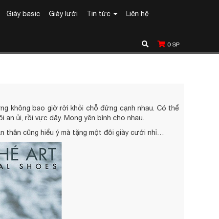
Giày basic
Giày lưới
Tin tức
Liên hệ
0
SP
hưng không bao giờ rời khỏi chỗ đứng cạnh nhau. Có thể
i an ủi, rồi vực dậy. Mong yên bình cho nhau.
ạn thân cũng hiểu ý mà tặng một đôi giày cưới nhỉ…