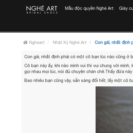
Mẫu độc quyền Nghé Art
Giày c
Ngheart
Nhật Ký Nghé Art
Con gái, nhất định 
Con gái, nhất định phải có một cô bạn lúc nào cũng ở 
Cô bạn này ấy, khi nào mình vui thì vui chung với mìn
gọi nhau mọi lúc, nói đủ chuyện chán chê.Thấy đứa này 
Bao nhiêu bạn cũng vậy, sẵn sàng đổi hết, lấy một cô b