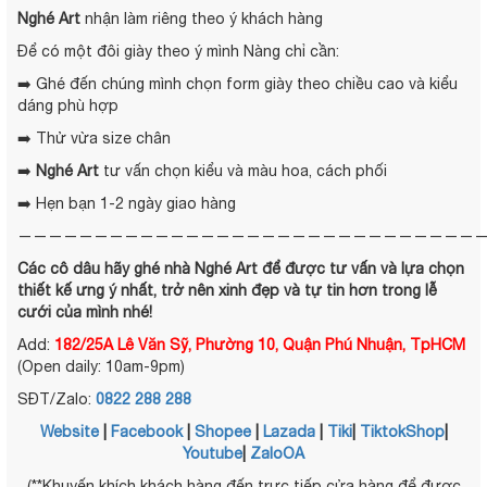
Nghé Art
nhận làm riêng theo ý khách hàng
Để có một đôi giày theo ý mình Nàng chỉ cần:
➡️ Ghé đến chúng mình chọn form giày theo chiều cao và kiểu
dáng phù hợp
➡️ Thử vừa size chân
➡️
Nghé Art
tư vấn chọn kiểu và màu hoa, cách phối
➡️ Hẹn bạn 1-2 ngày giao hàng
——————————————————————————————
Các cô dâu hãy ghé nhà
Nghé Art
để được tư vấn và lựa chọn
thiết kế ưng ý nhất, trở nên xinh đẹp và tự tin hơn trong lễ
cưới của mình nhé!
Add:
182/25A Lê Văn Sỹ, Phường 10, Quận Phú Nhuận, TpHCM
(Open daily: 10am-9pm)
SĐT/Zalo:
0822 288 288
Website
|
Facebook
|
Shopee
|
Lazada
|
Tiki
|
TiktokShop
|
Youtube
|
ZaloOA
(**Khuyến khích khách hàng đến trực tiếp cửa hàng để được