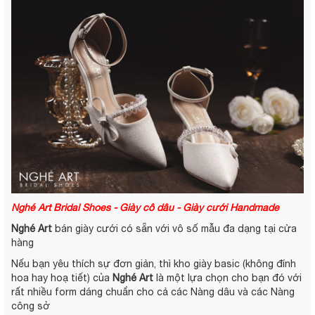
Nghé Art Bridal Shoes - Giày cô dâu - Giày cưới Handmade
Nghé Art
bán giày cưới có sẵn với vô số mẫu đa dạng tại cửa
hàng
Nếu bạn yêu thích sự đơn giản, thì kho giày basic (không đính
hoa hay hoạ tiết) của
Nghé Art
là một lựa chọn cho bạn đó với
rất nhiều form dáng chuẩn cho cả các Nàng dâu và các Nàng
công sở