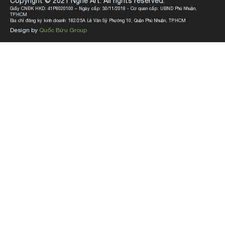
Copyright © 2021 Nghé Art. All rights reserved.
Giấy CNĐK HKD: 41P8020100 – Ngày cấp: 30/11/2018 - Cơ quan cấp: UBND Phú Nhuận,
TP.HCM
Địa chỉ đăng ký kinh doanh: 182/25A Lê Văn Sỹ Phường 10, Quận Phú Nhuận, TP.HCM
Design by
Quốc Bửu Group