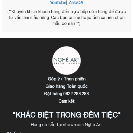
Youtube
|
ZaloOA
(**Khuyến khích khách hàng đến trực tiếp cửa hàng để được
tư vấn làm mẫu riêng. Các bạn online hoặc tỉnh xa nên chọn
mẫu có sẵn **)
Góp ý / Than phiền
Giao hàng Toàn quốc
Đặt hàng 0822.288.288
Cam kết
"KHÁC BIỆT TRONG ĐÊM TIỆC"
Hàng có sẵn tại showroom Nghé Art