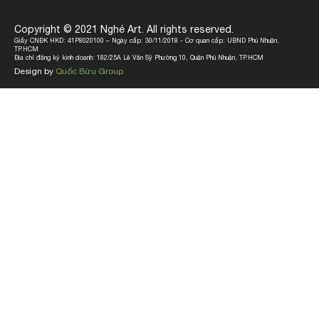
Copyright © 2021 Nghé Art. All rights reserved.
Giấy CNĐK HKD: 41P8020100 – Ngày cấp: 30/11/2018 - Cơ quan cấp: UBND Phú Nhuận,
TP.HCM
Địa chỉ đăng ký kinh doanh: 182/25A Lê Văn Sỹ Phường 10, Quận Phú Nhuận, TP.HCM
Design by
Quốc Bửu Group