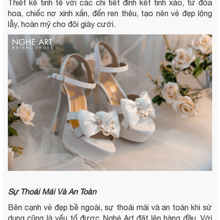
Thiết kế tinh tế với các chi tiết đính kết tinh xảo, từ đóa
hoa, chiếc nơ xinh xắn, đến ren thêu, tạo nên vẻ đẹp lộng
lẫy, hoàn mỹ cho đôi giày cưới.
Sự Thoải Mái Và An Toàn
Bên cạnh vẻ đẹp bề ngoài, sự thoải mái và an toàn khi sử
dụng cũng là yếu tố được Nghé Art đặt lên hàng đầu. Với