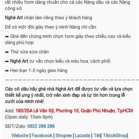
rất nhiều form dáng chuẩn cho cả các Nàng dâu và các Nàng
công sở
Nghé Art
nhận làm riêng theo ý khách hàng
Để có một đôi giày theo ý mình Nàng chỉ cần:
➡️ Ghé đến chúng mình chọn form giày theo chiều cao và kiểu
dáng phù hợp
➡️ Thử vừa size chân
➡️
Nghé Art
tư vấn chọn kiểu và màu hoa, cách phối
➡️ Hẹn bạn 1-2 ngày giao hàng
——————————————————————————————
Các cô dâu hãy ghé nhà
Nghé Art
để được tư vấn và lựa chọn
thiết kế ưng ý nhất, trở nên xinh đẹp và tự tin hơn trong lễ
cưới của mình nhé!
Add:
182/25A Lê Văn Sỹ, Phường 10, Quận Phú Nhuận, TpHCM
(Open daily: 10am-9pm)
SĐT/Zalo:
0822 288 288
Website
|
Facebook
|
Shopee
|
Lazada
|
Tiki
|
TiktokShop
|