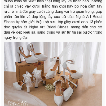
muốn mình sẽ xuất hiện thật lộng lẫy và hoàn hảo. Không
chỉ là chiếc váy cưới trắng tinh khôi hay bó hoa cầm tay
rực rỡ, mà đôi giày cưới cũng đóng vai trò quan trọng, góp
phần tôn lên vẻ đẹp lộng lẫy của cô dâu. Nghé Art Bridal
Shoes tự hào giới thiệu bộ sưu tập giày cưới cao 13 phân
độc quyền từ Nghé Art Bridal Shoes, mang đến cho cô
dâu vẻ đẹp kiêu sa, sang trọng và sự tự tin sải bước trong
ngày trọng đại.