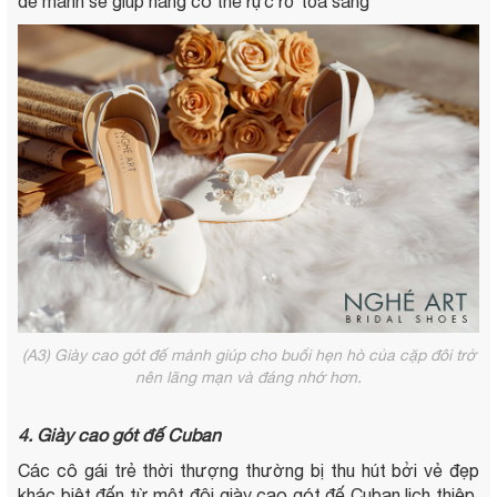
đế mảnh sẽ giúp nàng có thể rực rỡ tỏa sáng
(A3) Giày cao gót đế mảnh giúp cho buổi hẹn hò của cặp đôi trở
nên lãng mạn và đáng nhớ hơn.
4. Giày cao gót đế Cuban
Các cô gái trẻ thời thượng thường bị thu hút bởi vẻ đẹp
khác biệt đến từ một đôi giày cao gót đế Cuban lịch thiệp.