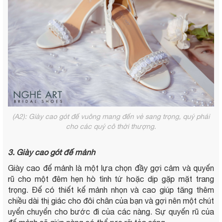
(A2): Giày cao gót đế vuông mang đến vẻ sang trọng, quý phái
cho các quý cô thời thượng.
3. Giày cao gót đế mảnh
Giày cao đế mảnh là một lựa chọn đầy gợi cảm và quyến
rũ cho một đêm hẹn hò tình tứ hoặc dịp gặp mặt trang
trọng. Đế có thiết kế mảnh nhọn và cao giúp tăng thêm
chiều dài thị giác cho đôi chân của bạn và gợi nên một chút
uyển chuyển cho bước đi của các nàng. Sự quyến rũ của