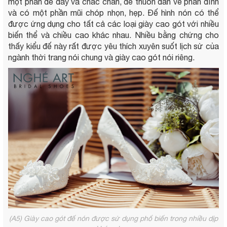
một phần đế dày và chắc chắn, đế thuôn dần về phần đỉnh
và có một phần mũi chóp nhọn, hẹp. Đế hình nón có thể
được ứng dụng cho tất cả các loại giày cao gót với nhiều
biến thể và chiều cao khác nhau. Nhiều bằng chứng cho
thấy kiểu đế này rất được yêu thích xuyên suốt lịch sử của
ngành thời trang nói chung và giày cao gót nói riêng.
(A5) Giày cao gót đế nón được sử dụng phổ biến trong nhiều dịp