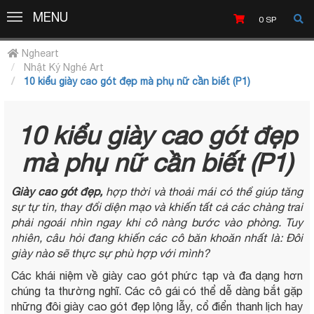
MENU
MENU
0
SP
Ngheart
Nhật Ký Nghé Art
10 kiểu giày cao gót đẹp mà phụ nữ cần biết (P1)
10 kiểu giày cao gót đẹp
mà phụ nữ cần biết (P1)
Giày cao gót đẹp,
hợp thời và thoải mái có thể giúp tăng
sự tự tin, thay đổi diện mạo và khiến tất cả các chàng trai
phải ngoái nhìn ngay khi cô nàng bước vào phòng. Tuy
nhiên, câu hỏi đang khiến các cô băn khoăn nhất là: Đôi
giày nào sẽ thực sự phù hợp với mình?
Các khái niệm về giày cao gót phức tạp và đa dạng hơn
chúng ta thường nghĩ. Các cô gái có thể dễ dàng bắt gặp
những đôi giày cao gót đẹp lộng lẫy, cổ điển thanh lịch hay