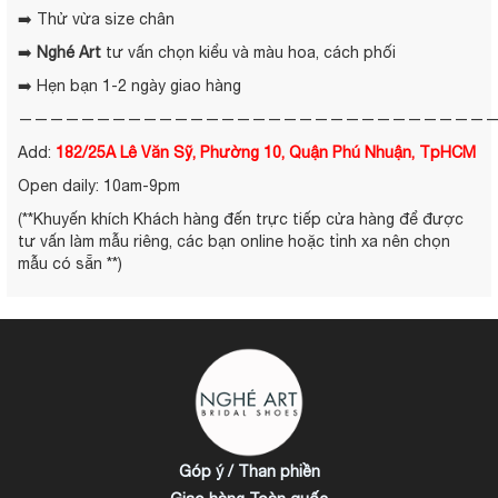
➡️ Thử vừa size chân
➡️
Nghé Art
tư vấn chọn kiểu và màu hoa, cách phối
➡️ Hẹn bạn 1-2 ngày giao hàng
——————————————————————————————
Add:
182/25A Lê Văn Sỹ, Phường 10, Quận Phú Nhuận, TpHCM
Open daily: 10am-9pm
(**Khuyến khích Khách hàng đến trực tiếp cửa hàng để được
tư vấn làm mẫu riêng, các bạn online hoặc tỉnh xa nên chọn
mẫu có sẵn **)
Góp ý / Than phiền